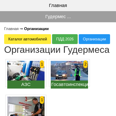
Главная
Гудермес ...
Главная
➙
Организации
Каталог автомобилей
ПДД 2026
Организации
Организации Гудермеса
1
2
АЗС
Госавтоинспекция
1